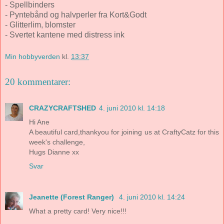
- Spellbinders
- Pyntebånd og halvperler fra Kort&Godt
- Glitterlim, blomster
- Svertet kantene med distress ink
Min hobbyverden
kl.
13:37
20 kommentarer:
CRAZYCRAFTSHED
4. juni 2010 kl. 14:18
Hi Ane
A beautiful card,thankyou for joining us at CraftyCatz for this
week's challenge,
Hugs Dianne xx
Svar
Jeanette (Forest Ranger)
4. juni 2010 kl. 14:24
What a pretty card! Very nice!!!