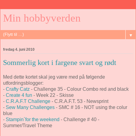
Min hobbyverden
▼
fredag 4. juni 2010
Sommerlig kort i fargene svart og rødt
Med dette kortet skal jeg være med på følgende
utfordringsblogger:
-
Crafty Catz
- Challenge 35 - Colour Combo red and black
-
Create 4 fun
- Week 22 - Skisse
-
C.R.A.F.T Challenge
- C.R.A.F.T. 53 - Newsprint
-
Sew Many Challenges
- SMC # 16 - NOT using the colur
blue
-
Stampin`for the weekend
- Challenge # 40 -
Summer/Travel Theme