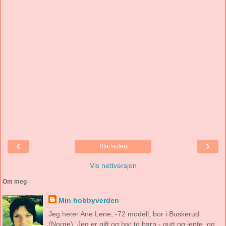
‹
›
Startsiden
Vis nettversjon
Om meg
Min hobbyverden
Jeg heter Ane Lene, -72 modell, bor i Buskerud
(Norge). Jeg er gift og har to barn - gutt og jente, og