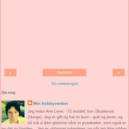
‹
›
Startsiden
Vis nettversjon
Om meg
Min hobbyverden
Jeg heter Ane Lene, -72 modell, bor i Buskerud
(Norge). Jeg er gift og har to barn - gutt og jente, og
så må vi ikke glemme våre to pusekatter, som også er
en del av familen... Jeg er utdannet sykepleier, og når jeg ikke jobber