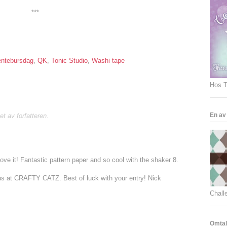
***
entebursdag
,
QK
,
Tonic Studio
,
Washi tape
Hos T
En av
t av forfatteren.
 love it! Fantastic pattern paper and so cool with the shaker 8.
 us at CRAFTY CATZ. Best of luck with your entry! Nick
Chall
Omtale