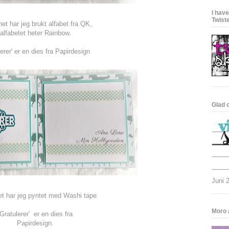
I hav
Twist
net har jeg brukt alfabet fra QK,
alfabetet heter Rainbow.
lerer' er en dies fra Papirdesign
Glad 
Juni 
tet har jeg pyntet med Washi tape
Moro å
'Gratulerer' er en dies fra
Papirdesign.