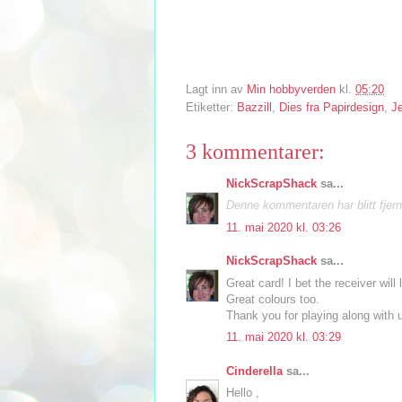
Lagt inn av
Min hobbyverden
kl.
05:20
Etiketter:
Bazzill
,
Dies fra Papirdesign
,
J
3 kommentarer:
NickScrapShack
sa...
Denne kommentaren har blitt fjerne
11. mai 2020 kl. 03:26
NickScrapShack
sa...
Great card! I bet the receiver will
Great colours too.
Thank you for playing along with
11. mai 2020 kl. 03:29
Cinderella
sa...
Hello ,