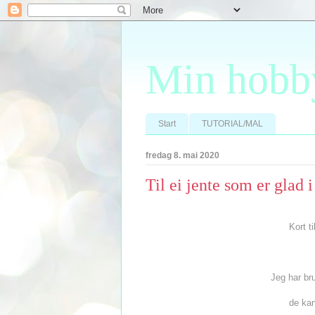
Min hobb
Start
TUTORIAL/MAL
fredag 8. mai 2020
Til ei jente som er glad i
Kort ti
Jeg har br
de ka