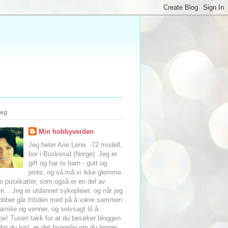
eg
Min hobbyverden
Jeg heter Ane Lene, -72 modell,
bor i Buskerud (Norge). Jeg er
gift og har to barn - gutt og
jente, og så må vi ikke glemme
to pusekatter, som også er en del av
n... Jeg er utdannet sykepleier, og når jeg
jobber går fritiden med på å være sammen
amilie og venner, og selvsagt til å
pe! Tusen takk for at du besøker bloggen
Har du lyst, er det hyggelig om du legger