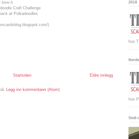
2018
 love it
adoodle Craft Challenge
back at Polkadoodles
reamcardsblog.blogspot.com/)
hos T
Nords
Startsiden
Eldre innlegg
på:
Legg inn kommentarer (Atom)
hos P
Stolt