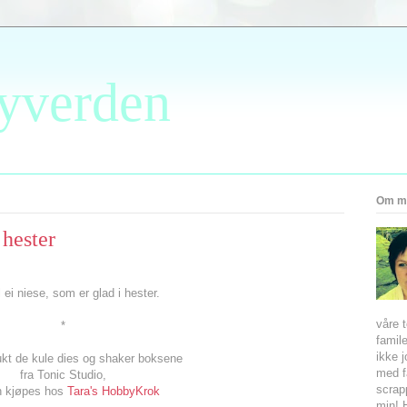
yverden
Om m
 hester
l ei niese, som er glad i hester.
våre 
*
famile
ikke 
ukt de kule dies og shaker boksene
med f
fra Tonic Studio,
scrap
n kjøpes hos
Tara's HobbyKrok
min! 