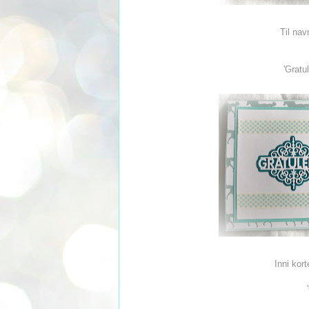
Til nav
'Gratu
Inni kor