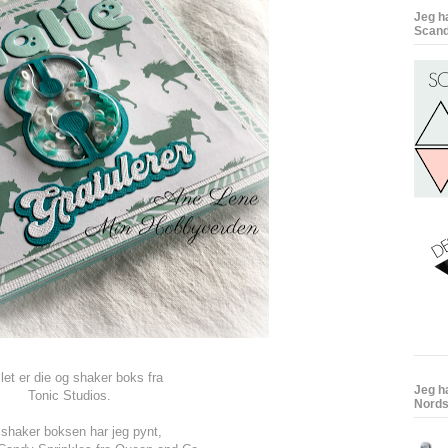
Jeg h
Scand
llet er die og shaker boks fra
Jeg h
Tonic Studios.
Nords
 shaker boksen har jeg pynt,