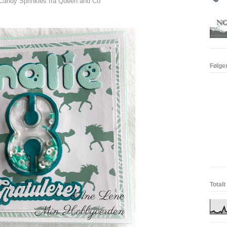
Candy Sprinkles fra Queen and Co
Følge
Totalt