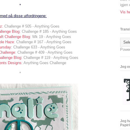
igjen 
*
Vis he
 med på disse utfordringene:
z:
Challenge # 505 - Anything Goes
Trans
allenge Blog:
Challenge # 185 - Anything Goes
ft Challenge Blog:
Wk 19 - Anything Goes
ple Haze
: Challenge # 167 - Anything Goes
hursday
: Challenge 633 - Anything Goes
Powe
Challenge
: Challenge # 409 - Anything Goes
allenge Blog:
Challenge # 119 - Anything Goes
ments Designs
: Anything Goes Challenge
Jeg e
*
Jeg h
Papir