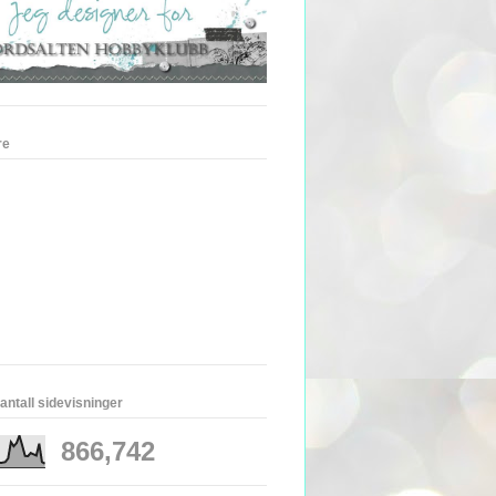
re
 antall sidevisninger
866,742