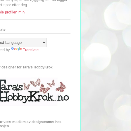
et spor etter deg.
le profilen min
late
red by
Translate
r designer for Tara's HobbyKrok
ar vært medlem av designteamet hos
losjen