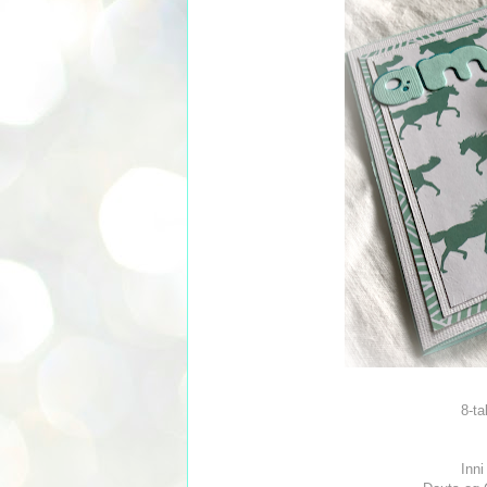
8-ta
Inni