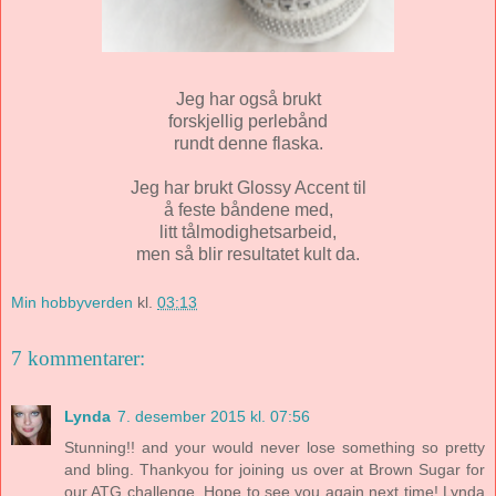
Jeg har også brukt
forskjellig perlebånd
rundt denne flaska.
Jeg har brukt Glossy Accent til
å feste båndene med,
litt tålmodighetsarbeid,
men så blir resultatet kult da.
Min hobbyverden
kl.
03:13
7 kommentarer:
Lynda
7. desember 2015 kl. 07:56
Stunning!! and your would never lose something so pretty
and bling. Thankyou for joining us over at Brown Sugar for
our ATG challenge. Hope to see you again next time! Lynda